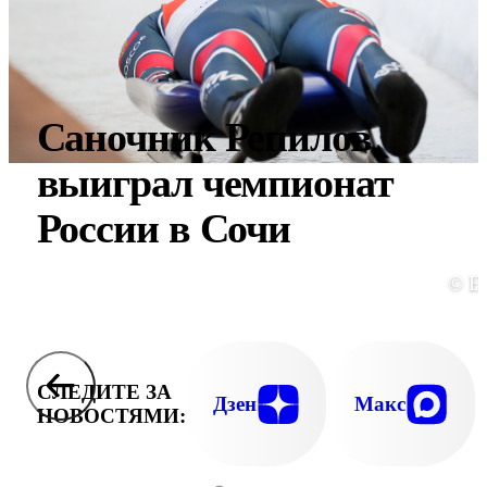
Саночник Репилов
выиграл чемпионат
России в Сочи
© E
СЛЕДИТЕ ЗА
Дзен
Макс
НОВОСТЯМИ: