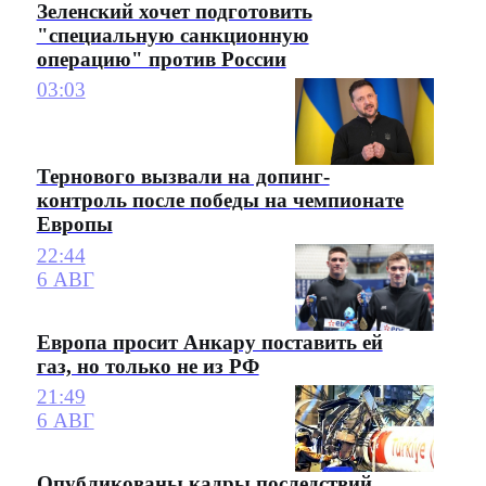
Зеленский хочет подготовить
"специальную санкционную
операцию" против России
03:03
Тернового вызвали на допинг-
контроль после победы на чемпионате
Европы
22:44
6 АВГ
Европа просит Анкару поставить ей
газ, но только не из РФ
21:49
6 АВГ
Опубликованы кадры последствий