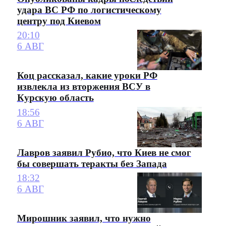
удара ВС РФ по логистическому
центру под Киевом
20:10
6 АВГ
Коц рассказал, какие уроки РФ
извлекла из вторжения ВСУ в
Курскую область
18:56
6 АВГ
Лавров заявил Рубио, что Киев не смог
бы совершать теракты без Запада
18:32
6 АВГ
Мирошник заявил, что нужно