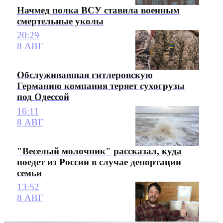
Начмед полка ВСУ ставила военным
смертельные уколы
20:29
8 АВГ
Обслуживавшая гитлеровскую
Германию компания теряет сухогрузы
под Одессой
16:11
8 АВГ
"Веселый молочник" рассказал, куда
поедет из России в случае депортации
семьи
13:52
8 АВГ