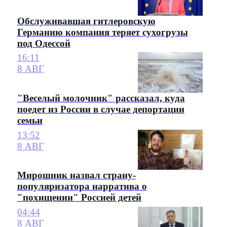
Обслуживавшая гитлеровскую
Германию компания теряет сухогрузы
под Одессой
16:11
8 АВГ
"Веселый молочник" рассказал, куда
поедет из России в случае депортации
семьи
13:52
8 АВГ
Мирошник назвал страну-
популяризатора нарратива о
"похищении" Россией детей
04:44
8 АВГ