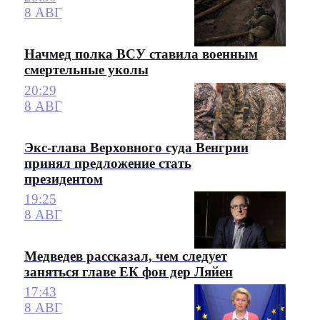
8 АВГ
Начмед полка ВСУ ставила военным
смертельные уколы
20:29
8 АВГ
Экс-глава Верховного суда Венгрии
принял предложение стать
президентом
19:25
8 АВГ
Медведев рассказал, чем следует
заняться главе ЕК фон дер Ляйен
17:43
8 АВГ