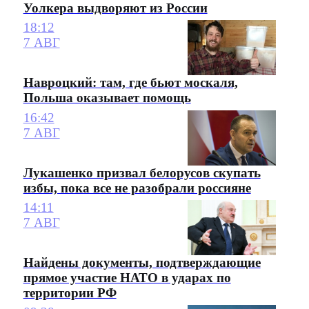
Уолкера выдворяют из России
18:12
7 АВГ
Навроцкий: там, где бьют москаля,
Польша оказывает помощь
16:42
7 АВГ
Лукашенко призвал белорусов скупать
избы, пока все не разобрали россияне
14:11
7 АВГ
Найдены документы, подтверждающие
прямое участие НАТО в ударах по
территории РФ