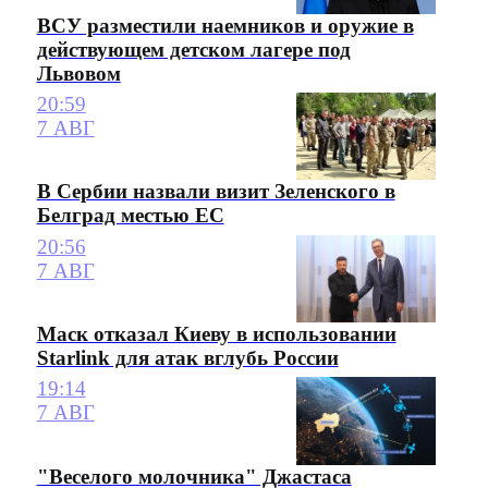
ВСУ разместили наемников и оружие в
действующем детском лагере под
Львовом
20:59
7 АВГ
В Сербии назвали визит Зеленского в
Белград местью ЕС
20:56
7 АВГ
Маск отказал Киеву в использовании
Starlink для атак вглубь России
19:14
7 АВГ
"Веселого молочника" Джастаса