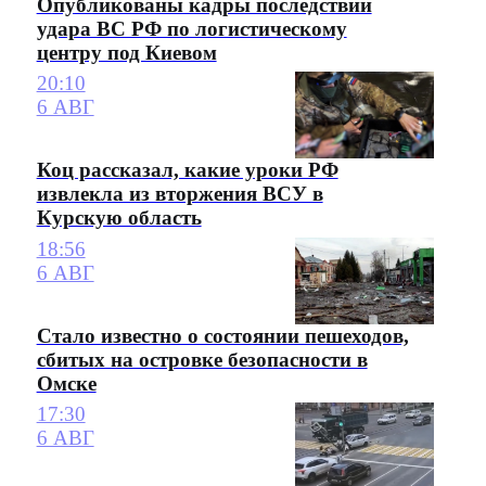
Опубликованы кадры последствий
удара ВС РФ по логистическому
центру под Киевом
20:10
6 АВГ
Коц рассказал, какие уроки РФ
извлекла из вторжения ВСУ в
Курскую область
18:56
6 АВГ
Стало известно о состоянии пешеходов,
сбитых на островке безопасности в
Омске
17:30
6 АВГ