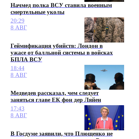
Начмед полка ВСУ ставила военным
смертельные уколы
20:29
8 АВГ
Геймификация убийств: Лондон в
ужасе от балльной системы в войсках
БПЛА ВСУ
18:44
8 АВГ
Медведев рассказал, чем следует
заняться главе ЕК фон дер Ляйен
17:43
8 АВГ
В Госдуме заявили, что Плющенко не