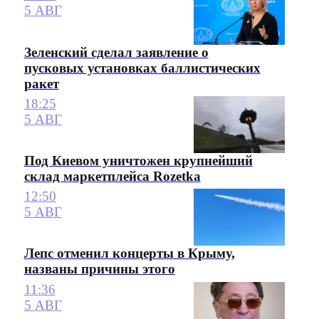
5 АВГ
Зеленский сделал заявление о
пусковых установках баллистических
ракет
18:25
5 АВГ
Под Киевом уничтожен крупнейший
склад маркетплейса Rozetka
12:50
5 АВГ
Лепс отменил концерты в Крыму,
названы причины этого
11:36
5 АВГ