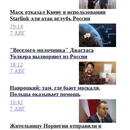
Маск отказал Киеву в использовании
Starlink для атак вглубь России
19:14
7 АВГ
"Веселого молочника" Джастаса
Уолкера выдворяют из России
18:12
7 АВГ
Навроцкий: там, где бьют москаля,
Польша оказывает помощь
16:42
7 АВГ
Жительницу Норвегии отправили в