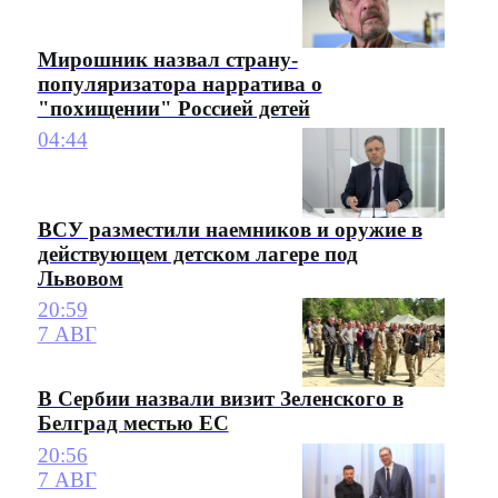
Мирошник назвал страну-
популяризатора нарратива о
"похищении" Россией детей
04:44
ВСУ разместили наемников и оружие в
действующем детском лагере под
Львовом
20:59
7 АВГ
В Сербии назвали визит Зеленского в
Белград местью ЕС
20:56
7 АВГ