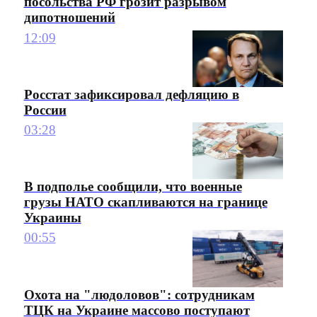
посольства РФ грозит разрывом
дипотношений
12:09
Росстат зафиксировал дефляцию в
России
03:28
В подполье сообщили, что военные
грузы НАТО скапливаются на границе
Украины
00:55
Охота на "людоловов": сотрудникам
ТЦК на Украине массово поступают