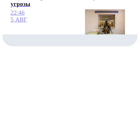
угрозы
22:46
5 АВГ