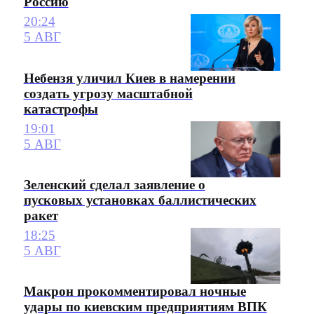
Россию
20:24
5 АВГ
Небензя уличил Киев в намерении
создать угрозу масштабной
катастрофы
19:01
5 АВГ
Зеленский сделал заявление о
пусковых установках баллистических
ракет
18:25
5 АВГ
Макрон прокомментировал ночные
удары по киевским предприятиям ВПК