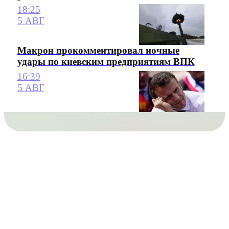
18:25
5 АВГ
Макрон прокомментировал ночные
удары по киевским предприятиям ВПК
16:39
5 АВГ