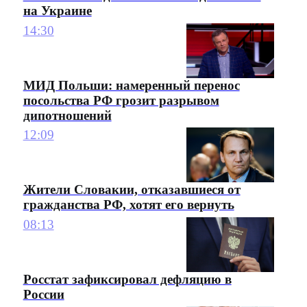
на Украине
14:30
МИД Польши: намеренный перенос
посольства РФ грозит разрывом
дипотношений
12:09
Жители Словакии, отказавшиеся от
гражданства РФ, хотят его вернуть
08:13
Росстат зафиксировал дефляцию в
России