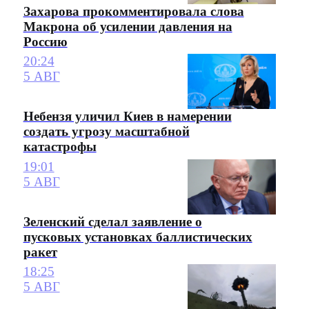
Захарова прокомментировала слова
Макрона об усилении давления на
Россию
20:24
5 АВГ
Небензя уличил Киев в намерении
создать угрозу масштабной
катастрофы
19:01
5 АВГ
Зеленский сделал заявление о
пусковых установках баллистических
ракет
18:25
5 АВГ