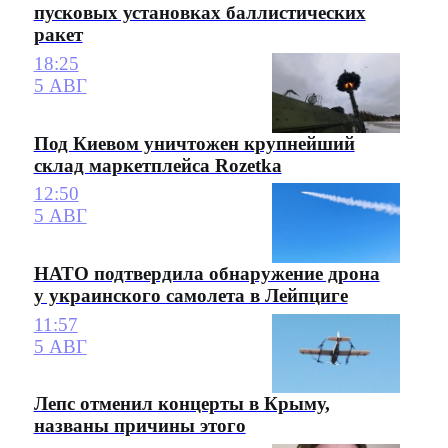
пусковых установках баллистических
ракет
18:25
5 АВГ
Под Киевом уничтожен крупнейший
склад маркетплейса Rozetka
12:50
5 АВГ
НАТО подтвердила обнаружение дрона
у украинского самолета в Лейпциге
11:57
5 АВГ
Лепс отменил концерты в Крыму,
названы причины этого