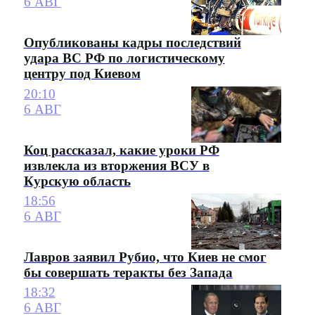
6 АВГ
Опубликованы кадры последствий
удара ВС РФ по логистическому
центру под Киевом
20:10
6 АВГ
Коц рассказал, какие уроки РФ
извлекла из вторжения ВСУ в
Курскую область
18:56
6 АВГ
Лавров заявил Рубио, что Киев не смог
бы совершать теракты без Запада
18:32
6 АВГ