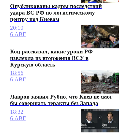
Опубликованы кадры последствий
удара ВС РФ по логистическому
центру под Киевом
20:10
6 АВГ
Коц рассказал, какие уроки РФ
извлекла из вторжения ВСУ в
Курскую область
18:56
6 АВГ
Лавров заявил Рубио, что Киев не смог
бы совершать теракты без Запада
18:32
6 АВГ