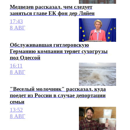
Медведев рассказал, чем следует
заняться главе ЕК фон дер Ляйен
17:43
8 АВГ
Обслуживавшая гитлеровскую
Германию компания теряет сухогрузы
под Одессой
16:11
8 АВГ
"Веселый молочник" рассказал, куда
поедет из России в случае депортации
семьи
13:52
8 АВГ