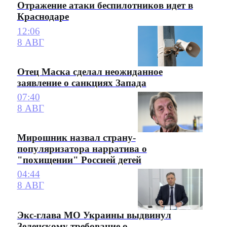
Отражение атаки беспилотников идет в
Краснодаре
12:06
8 АВГ
Отец Маска сделал неожиданное
заявление о санкциях Запада
07:40
8 АВГ
Мирошник назвал страну-
популяризатора нарратива о
"похищении" Россией детей
04:44
8 АВГ
Экс-глава МО Украины выдвинул
Зеленскому требование о