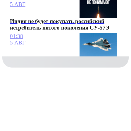
5 АВГ
Индия не будет покупать российский
истребитель пятого поколения СУ-57Э
01:38
5 АВГ