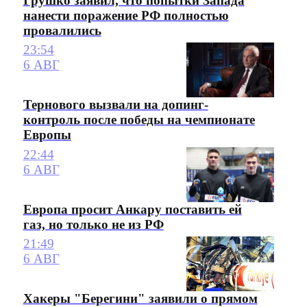
Грушко заявил, что попытки Запада
нанести поражение РФ полностью
провалились
23:54
6 АВГ
Тернового вызвали на допинг-
контроль после победы на чемпионате
Европы
22:44
6 АВГ
Европа просит Анкару поставить ей
газ, но только не из РФ
21:49
6 АВГ
Хакеры "Берегини" заявили о прямом