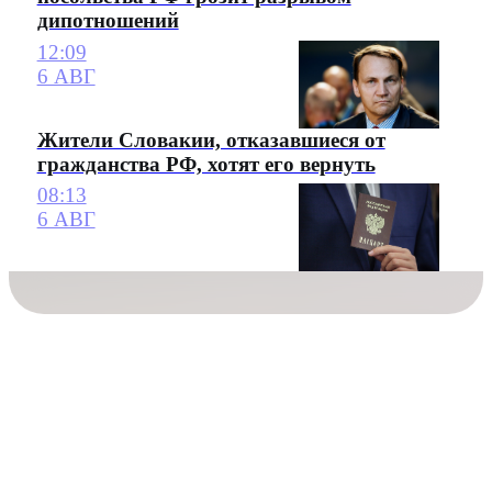
дипотношений
12:09
6 АВГ
Жители Словакии, отказавшиеся от
гражданства РФ, хотят его вернуть
08:13
6 АВГ