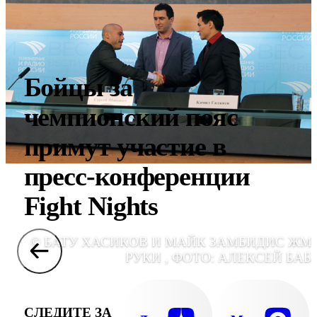
Бойцы за
чемпионский пояс
примут участие в
пресс-конференции
Fight Nights
© БАТУ ХАСИКОВ И МАЙК ЗАМБИДИС ЖМ
РУКИ , ФОТО: АЛЕКСЕЙ БАБ
СЛЕДИТЕ ЗА