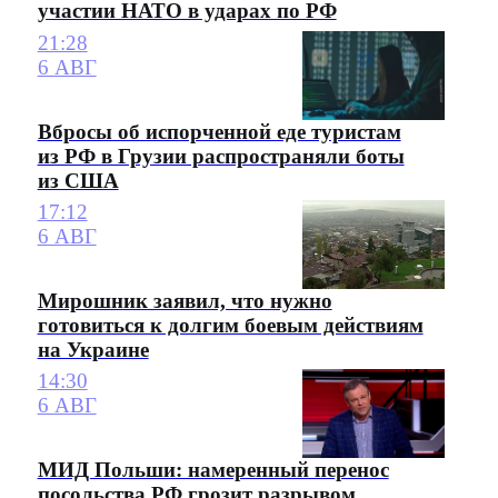
участии НАТО в ударах по РФ
21:28
6 АВГ
Вбросы об испорченной еде туристам
из РФ в Грузии распространяли боты
из США
17:12
6 АВГ
Мирошник заявил, что нужно
готовиться к долгим боевым действиям
на Украине
14:30
6 АВГ
МИД Польши: намеренный перенос
посольства РФ грозит разрывом