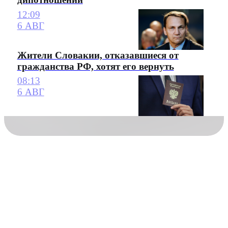
12:09
6 АВГ
Жители Словакии, отказавшиеся от
гражданства РФ, хотят его вернуть
08:13
6 АВГ