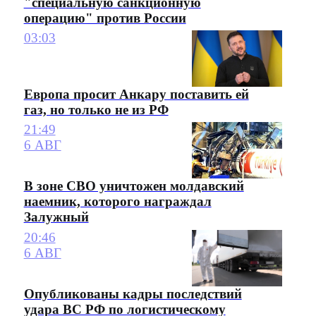
"специальную санкционную
операцию" против России
03:03
Европа просит Анкару поставить ей
газ, но только не из РФ
21:49
6 АВГ
В зоне СВО уничтожен молдавский
наемник, которого награждал
Залужный
20:46
6 АВГ
Опубликованы кадры последствий
удара ВС РФ по логистическому