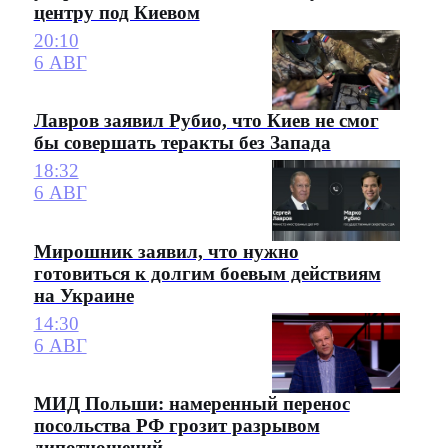
центру под Киевом
20:10
6 АВГ
Лавров заявил Рубио, что Киев не смог
бы совершать теракты без Запада
18:32
6 АВГ
Мирошник заявил, что нужно
готовиться к долгим боевым действиям
на Украине
14:30
6 АВГ
МИД Польши: намеренный перенос
посольства РФ грозит разрывом
дипотношений