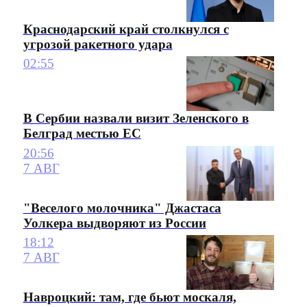
Краснодарский край столкнулся с
угрозой ракетного удара
02:55
В Сербии назвали визит Зеленского в
Белград местью ЕС
20:56
7 АВГ
"Веселого молочника" Джастаса
Уолкера выдворяют из России
18:12
7 АВГ
Навроцкий: там, где бьют москаля,