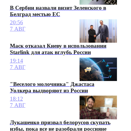
В Сербии назвали визит Зеленского в
Белград местью ЕС
20:56
7 АВГ
Маск отказал Киеву в использовании
Starlink для атак вглубь России
19:14
7 АВГ
"Веселого молочника" Джастаса
Уолкера выдворяют из России
18:12
7 АВГ
Лукашенко призвал белорусов скупать
избы, пока все не разобрали россияне