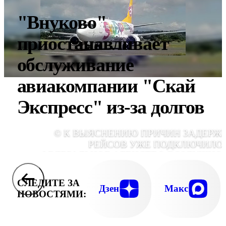
"Внуково"
приостанавливает
обслуживание
авиакомпании "Скай
Экспресс" из-за долгов
© К ВЫЯСНЕНИЮ ПРИЧИН ЗАДЕРЖ
РЕЙСОВ УЖЕ ПОДКЛЮЧИЛО
ФЕДЕРАЛЬНОЕ АГЕНСТВО ВОЗДУШНО
ТРАНСПОР
СЛЕДИТЕ ЗА
Дзен
Макс
НОВОСТЯМИ: