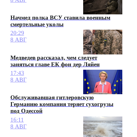
Начмед полка ВСУ ставила военным
смертельные уколы
20:29
8 АВГ
Медведев рассказал, чем следует
заняться главе ЕК фон дер Ляйен
17:43
8 АВГ
Обслуживавшая гитлеровскую
Германию компания теряет сухогрузы
под Одессой
16:11
8 АВГ