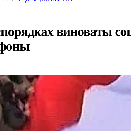
спорядках виноваты со
ефоны