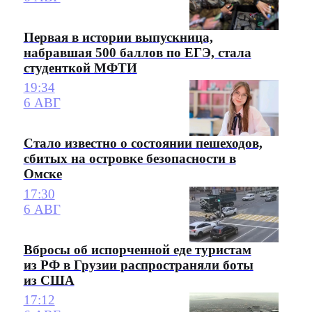
Первая в истории выпускница,
набравшая 500 баллов по ЕГЭ, стала
студенткой МФТИ
19:34
6 АВГ
Стало известно о состоянии пешеходов,
сбитых на островке безопасности в
Омске
17:30
6 АВГ
Вбросы об испорченной еде туристам
из РФ в Грузии распространяли боты
из США
17:12