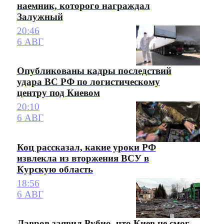
наемник, которого награждал
Залужный
20:46
6 АВГ
Опубликованы кадры последствий
удара ВС РФ по логистическому
центру под Киевом
20:10
6 АВГ
Коц рассказал, какие уроки РФ
извлекла из вторжения ВСУ в
Курскую область
18:56
6 АВГ
Лавров заявил Рубио, что Киев не смог