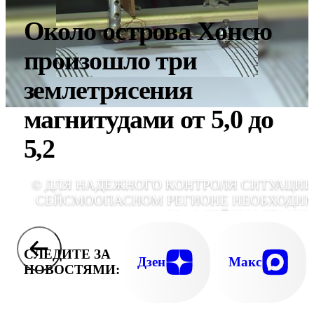
Около острова Хонсю
произошло три
землетрясения
магнитудами от 5,0 до
5,2
© ДЛЯ НАДЕЖНОГО КОНТРОЛЯ СИТУАЦИИ
СЕЙСМООПАСНОМ РЕГИОНЕ НЕОБХОДИ
30-40 СЕЙСМОСТАНЦ
СЛЕДИТЕ ЗА
Дзен
Макс
НОВОСТЯМИ: