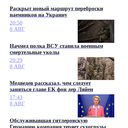
Раскрыт новый маршрут переброски
наемников на Украину
20:50
8 АВГ
Начмед полка ВСУ ставила военным
смертельные уколы
20:29
8 АВГ
Медведев рассказал, чем следует
заняться главе ЕК фон дер Ляйен
17:43
8 АВГ
Обслуживавшая гитлеровскую
Германию компания теряет сухогрузы