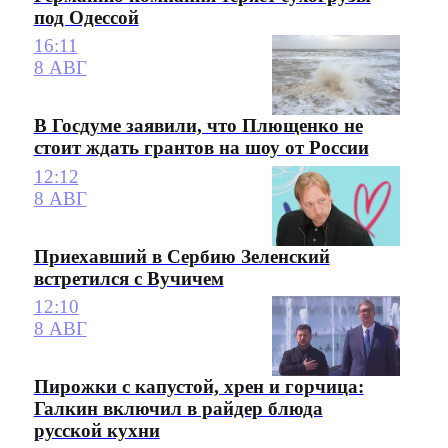
под Одессой
16:11
8 АВГ
В Госдуме заявили, что Плющенко не
стоит ждать грантов на шоу от России
12:12
8 АВГ
Приехавший в Сербию Зеленский
встретился с Вучичем
12:10
8 АВГ
Пирожки с капустой, хрен и горчица:
Галкин включил в райдер блюда
русской кухни