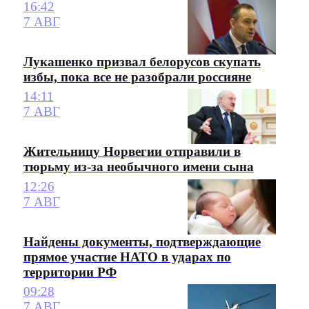
16:42
7 АВГ
Лукашенко призвал белорусов скупать
избы, пока все не разобрали россияне
14:11
7 АВГ
Жительницу Норвегии отправили в
тюрьму из-за необычного имени сына
12:26
7 АВГ
Найдены документы, подтверждающие
прямое участие НАТО в ударах по
территории РФ
09:28
7 АВГ