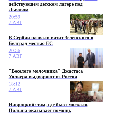
действующем детском лагере под
Львовом
20:59
7 АВГ
В Сербии назвали визит Зеленского в
Белград местью ЕС
20:56
7 АВГ
"Веселого молочника" Джастаса
Уолкера выдворяют из России
18:12
7 АВГ
Навроцкий: там, где бьют москаля,
Польша оказывает помощь