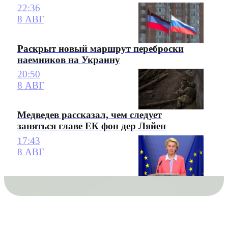
22:36
8 АВГ
Раскрыт новый маршрут переброски
наемников на Украину
20:50
8 АВГ
Медведев рассказал, чем следует
заняться главе ЕК фон дер Ляйен
17:43
8 АВГ