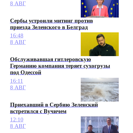
8 АВГ
Сербы устроили митинг против
приезда Зеленского в Белград
16:48
8 АВГ
Обслуживавшая гитлеровскую
Германию компания теряет сухогрузы
под Одессой
16:11
8 АВГ
Приехавший в Сербию Зеленский
встретился с Вучичем
12:10
8 АВГ