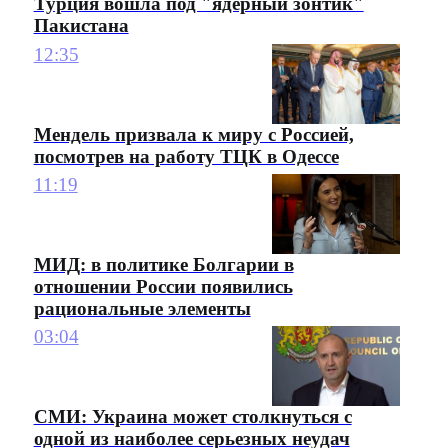
Турция вошла под "ядерный зонтик"
Пакистана
12:35
Мендель призвала к миру с Россией,
посмотрев на работу ТЦК в Одессе
11:19
МИД: в политике Болгарии в
отношении России появились
рациональные элементы
03:04
СМИ: Украина может столкнуться с
одной из наиболее серьезных неудач