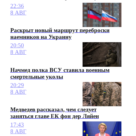
22:36
8 АВГ
Раскрыт новый маршрут переброски
наемников на Украину
20:50
8 АВГ
Начмед полка ВСУ ставила военным
смертельные уколы
20:29
8 АВГ
Медведев рассказал, чем следует
заняться главе ЕК фон дер Ляйен
17:43
8 АВГ