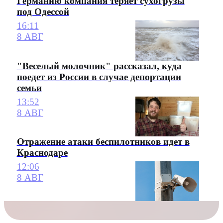
Германию компания теряет сухогрузы
под Одессой
16:11
8 АВГ
"Веселый молочник" рассказал, куда
поедет из России в случае депортации
семьи
13:52
8 АВГ
Отражение атаки беспилотников идет в
Краснодаре
12:06
8 АВГ