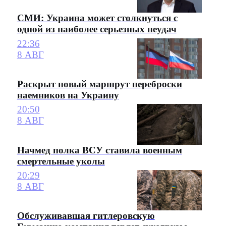
СМИ: Украина может столкнуться с
одной из наиболее серьезных неудач
22:36
8 АВГ
Раскрыт новый маршрут переброски
наемников на Украину
20:50
8 АВГ
Начмед полка ВСУ ставила военным
смертельные уколы
20:29
8 АВГ
Обслуживавшая гитлеровскую