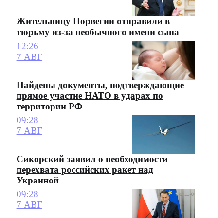
Жительницу Норвегии отправили в
тюрьму из-за необычного имени сына
12:26
7 АВГ
Найдены документы, подтверждающие
прямое участие НАТО в ударах по
территории РФ
09:28
7 АВГ
Сикорский заявил о необходимости
перехвата российских ракет над
Украиной
09:28
7 АВГ