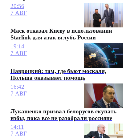
20:56
7 АВГ
Маск отказал Киеву в использовании
Starlink для атак вглубь России
19:14
7 АВГ
Навроцкий: там, где бьют москаля,
Польша оказывает помощь
16:42
7 АВГ
Лукашенко призвал белорусов скупать
избы, пока все не разобрали россияне
14:11
7 АВГ