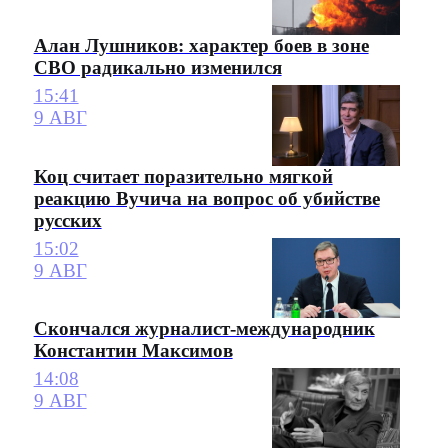
Алан Лушников: характер боев в зоне
СВО радикально изменился
15:41
9 АВГ
Коц считает поразительно мягкой
реакцию Вучича на вопрос об убийстве
русских
15:02
9 АВГ
Скончался журналист-международник
Константин Максимов
14:08
9 АВГ