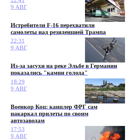
22:41
9 АВГ
Истребители F-16 перехватили
самолеты над резиденцией Трампа
22:31
9 АВГ
Из-за засухи на реке Эльбе в Германии
показались "камни голода"
18:29
9 АВГ
Военкор Коц: канцлер ФРГ сам
накаркал прилеты по своим
автозаводам
17:53
9 АВГ