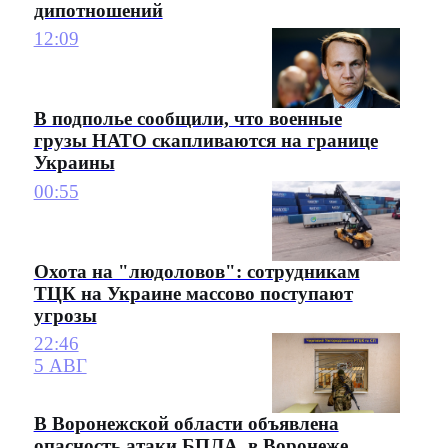
дипотношений
12:09
В подполье сообщили, что военные
грузы НАТО скапливаются на границе
Украины
00:55
Охота на "людоловов": сотрудникам
ТЦК на Украине массово поступают
угрозы
22:46
5 АВГ
В Воронежской области объявлена
опасность атаки БПЛА, в Воронеже