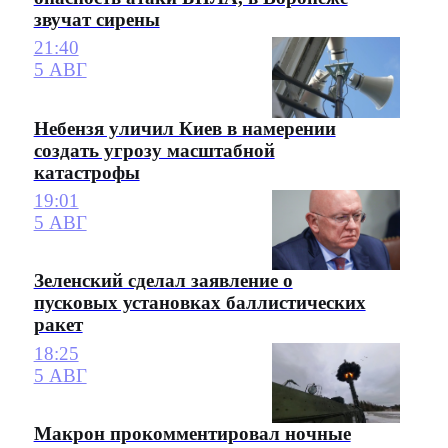
звучат сирены
21:40
5 АВГ
Небензя уличил Киев в намерении
создать угрозу масштабной
катастрофы
19:01
5 АВГ
Зеленский сделал заявление о
пусковых установках баллистических
ракет
18:25
5 АВГ
Макрон прокомментировал ночные