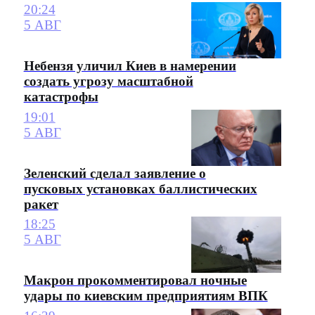
20:24
5 АВГ
Небензя уличил Киев в намерении
создать угрозу масштабной
катастрофы
19:01
5 АВГ
Зеленский сделал заявление о
пусковых установках баллистических
ракет
18:25
5 АВГ
Макрон прокомментировал ночные
удары по киевским предприятиям ВПК