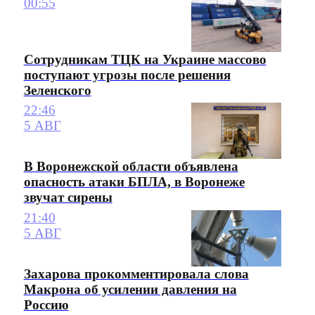
00:55
Сотрудникам ТЦК на Украине массово
поступают угрозы после решения
Зеленского
22:46
5 АВГ
В Воронежской области объявлена
опасность атаки БПЛА, в Воронеже
звучат сирены
21:40
5 АВГ
Захарова прокомментировала слова
Макрона об усилении давления на
Россию