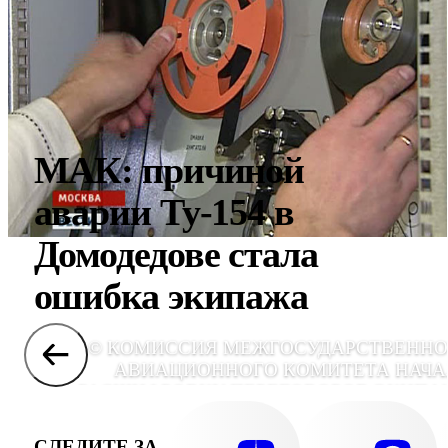
МАК: причиной
аварии Ту-154 в
Домодедове стала
ошибка экипажа
© КОМИССИЯ МЕЖГОСУДАРСТВЕННО
АВИАЦИОННОГО КОМИТЕТА НАЧА
РАСШИФРОВКУ ПЕРЕГОВОРОВ ЭКИПА
ТУ-154, КОТОРЫЙ 4 ДЕКАБРЯ ИЗ-ЗА ОТК
ДВИГАТЕЛЕЙ СОВЕРШИЛ АВАРИЙН
СЛЕДИТЕ ЗА