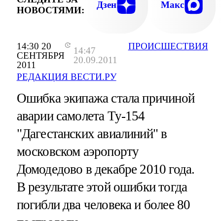
ПОСАДКУ В ДОМОДЕДОВЕ. ТОГД
Дзен
Макс
НОВОСТЯМИ:
ЧЕЛОВЕКА ПОГИБЛИ И 87 ПОЛУЧ
ТРАВМ
14:30 20
ПРОИСШЕСТВИЯ
14:47
СЕНТЯБРЯ
20.09.2011
2011
РЕДАКЦИЯ ВЕСТИ.РУ
Ошибка экипажа стала причиной
аварии самолета Ту-154
"Дагестанских авиалиний" в
московском аэропорту
Домодедово в декабре 2010 года.
В результате этой ошибки тогда
погибли два человека и более 80