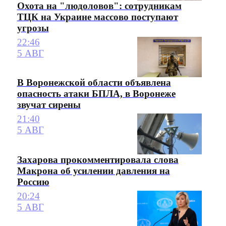
Охота на "людоловов": сотрудникам
ТЦК на Украине массово поступают
угрозы
22:46
5 АВГ
В Воронежской области объявлена
опасность атаки БПЛА, в Воронеже
звучат сирены
21:40
5 АВГ
Захарова прокомментировала слова
Макрона об усилении давления на
Россию
20:24
5 АВГ