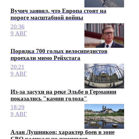
Вучич заявил, что Европа стоит на
пороге масштабной войны
20:36
9 АВГ
Порядка 700 голых велосипедистов
проехали мимо Рейхстага
20:21
9 АВГ
Из-за засухи на реке Эльбе в Германии
показались "камни голода"
18:29
9 АВГ
Алан Лушников: характер боев в зоне
СВО радикально изменился