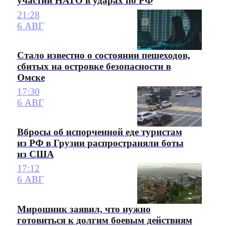
участии НАТО в ударах по РФ
21:28
6 АВГ
Стало известно о состоянии пешеходов,
сбитых на островке безопасности в
Омске
17:30
6 АВГ
Вбросы об испорченной еде туристам
из РФ в Грузии распространяли боты
из США
17:12
6 АВГ
Мирошник заявил, что нужно
готовиться к долгим боевым действиям