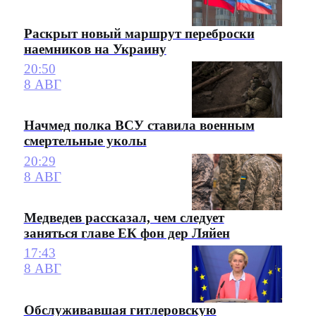
Раскрыт новый маршрут переброски
наемников на Украину
20:50
8 АВГ
Начмед полка ВСУ ставила военным
смертельные уколы
20:29
8 АВГ
Медведев рассказал, чем следует
заняться главе ЕК фон дер Ляйен
17:43
8 АВГ
Обслуживавшая гитлеровскую