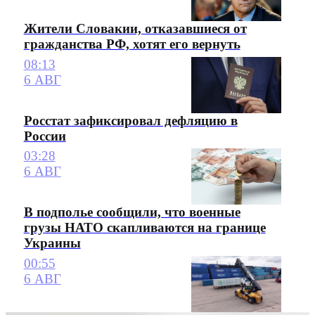
Жители Словакии, отказавшиеся от
гражданства РФ, хотят его вернуть
08:13
6 АВГ
Росстат зафиксировал дефляцию в
России
03:28
6 АВГ
В подполье сообщили, что военные
грузы НАТО скапливаются на границе
Украины
00:55
6 АВГ