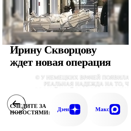
Ирину Скворцову
ждет новая операция
© У НЕМЕЦКИХ ВРАЧЕЙ ПОЯВИЛА
РЕАЛЬНАЯ НАДЕЖДА НА ТО, Ч
РОССИЙСКОЙ БОБСЛЕИСТКЕ ИРИ
СКВОРЦОВОЙ УДАСТСЯ СОХРАНИТЬ НОГ
СПОРТСМЕНКЕ СДЕЛАЛИ ПЛАСТИЧЕСК
СЛЕДИТЕ ЗА
ОПЕРАЦИЮ: ПЕРЕСАДИЛИ ТКАНИ, ЧТО
Дзен
Макс
НОВОСТЯМИ:
ЗАКРЫТЬ РАН