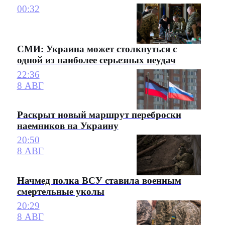
00:32
СМИ: Украина может столкнуться с
одной из наиболее серьезных неудач
22:36
8 АВГ
Раскрыт новый маршрут переброски
наемников на Украину
20:50
8 АВГ
Начмед полка ВСУ ставила военным
смертельные уколы
20:29
8 АВГ