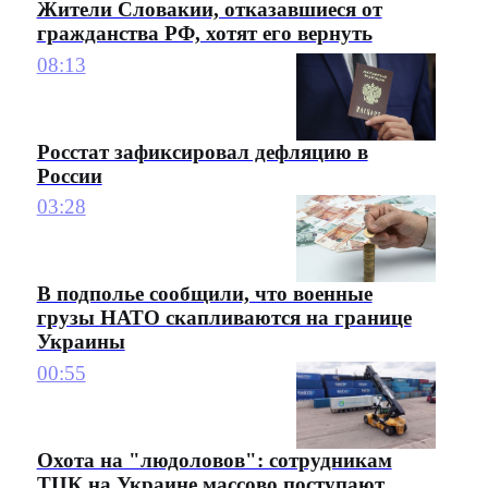
Жители Словакии, отказавшиеся от
гражданства РФ, хотят его вернуть
08:13
Росстат зафиксировал дефляцию в
России
03:28
В подполье сообщили, что военные
грузы НАТО скапливаются на границе
Украины
00:55
Охота на "людоловов": сотрудникам
ТЦК на Украине массово поступают