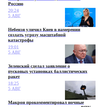
Россию
20:24
5 АВГ
Небензя уличил Киев в намерении
создать угрозу масштабной
катастрофы
19:01
5 АВГ
Зеленский сделал заявление о
пусковых установках баллистических
ракет
18:25
5 АВГ
Макрон прокомментировал ночные