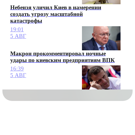
Небензя уличил Киев в намерении
создать угрозу масштабной
катастрофы
19:01
5 АВГ
Макрон прокомментировал ночные
удары по киевским предприятиям ВПК
16:39
5 АВГ