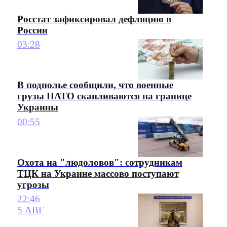
Росстат зафиксировал дефляцию в
России
03:28
В подполье сообщили, что военные
грузы НАТО скапливаются на границе
Украины
00:55
Охота на "людоловов": сотрудникам
ТЦК на Украине массово поступают
угрозы
22:46
5 АВГ