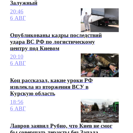
Залужный
20:46
6 АВГ
Опубликованы кадры последствий
удара ВС РФ по логистическому
центру под Киевом
20:10
6 АВГ
Коц рассказал, какие уроки РФ
извлекла из вторжения ВСУ в
Курскую область
18:56
6 АВГ
Лавров заявил Рубио, что Киев не смог
бы совершать теракты без Запада