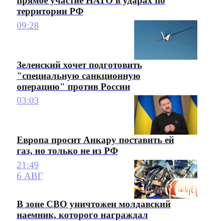
прямое участие НАТО в ударах по
территории РФ
09:28
Зеленский хочет подготовить
"специальную санкционную
операцию" против России
03:03
Европа просит Анкару поставить ей
газ, но только не из РФ
21:49
6 АВГ
В зоне СВО уничтожен молдавский
наемник, которого награждал