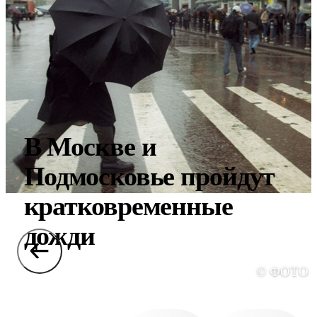
В Москве и
Подмосковье пройдут
кратковременные
дожди
© ФОТО 