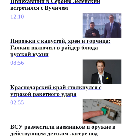
Приехавший в Сербию Зеленский
встретился с Вучичем
12:10
Пирожки с капустой, хрен и горчица:
Галкин включил в райдер блюда
русской кухни
08:56
Краснодарский край столкнулся с
угрозой ракетного удара
02:55
ВСУ разместили наемников и оружие в
действующем детском лагере под