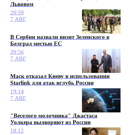
Львовом
20:59
7 АВГ
В Сербии назвали визит Зеленского в
Белград местью ЕС
20:56
7 АВГ
Маск отказал Киеву в использовании
Starlink для атак вглубь России
19:14
7 АВГ
"Веселого молочника" Джастаса
Уолкера выдворяют из России
18:12