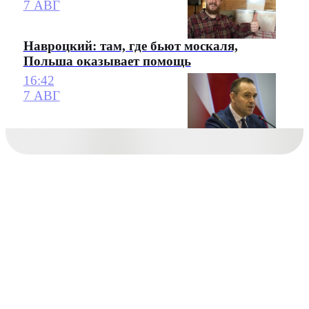
7 АВГ
Навроцкий: там, где бьют москаля,
Польша оказывает помощь
16:42
7 АВГ