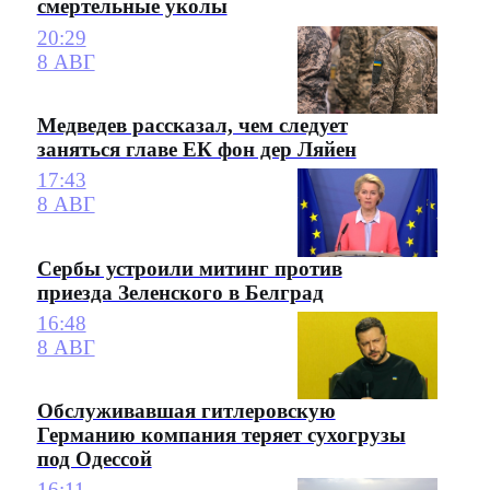
смертельные уколы
20:29
8 АВГ
Медведев рассказал, чем следует
заняться главе ЕК фон дер Ляйен
17:43
8 АВГ
Сербы устроили митинг против
приезда Зеленского в Белград
16:48
8 АВГ
Обслуживавшая гитлеровскую
Германию компания теряет сухогрузы
под Одессой
16:11