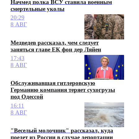
Начмед полка ВСУ ставила военным
смертельные уколы
20:29
8 АВГ
Медведев рассказал, чем следует
заняться главе ЕК фон дер Ляйен
17:43
8 АВГ
Обслуживавшая гитлеровскую
Германию компания теряет сухогрузы
под Одессой
16:11
8 АВГ
"Веселый молочник" рассказал, куда
поедет из России в случае депортации