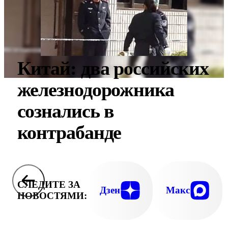
Китай: два российских
железнодорожника
сознались в
контрабанде
СЛЕДИТЕ ЗА
Дзен
Макс
НОВОСТЯМИ: